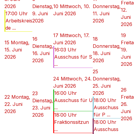
Freita
2026
Dienstag,
10
Mittwoch, 10.
Donnerstag,
12.
17:00 Uhr
9. Juni
Juni 2026
11. Juni
Juni
Arbeitskreis
2026
2026
2026
de ...
17
Mittwoch, 17.
19
16
18
15
Montag,
Juni 2026
Freita
Dienstag,
Donnerstag,
15. Juni
16:03 Uhr
19.
16. Juni
18. Juni
2026
Ausschuss für S
Juni
2026
2026
...
2026
25
24
Mittwoch, 24.
Donnerstag,
Juni 2026
25. Juni
26
16:00 Uhr
2026
23
22
Montag,
Freita
Ausschuss für U
18:00 Uhr
Dienstag,
22. Juni
26.
...
Ausschuss
23. Juni
2026
Juni
für P ...
2026
18:00 Uhr
2026
Fraktionssitzun
18:00 Uhr
...
Ausschuss