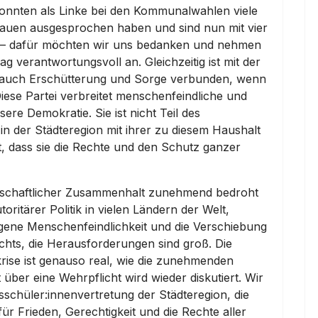
konnten als Linke bei den Kommunalwahlen viele
rauen ausgesprochen haben und sind nun mit vier
n – dafür möchten wir uns bedanken und nehmen
g verantwortungsvoll an. Gleichzeitig ist mit der
 auch Erschütterung und Sorge verbunden, wenn
Diese Partei verbreitet menschenfeindliche und
re Demokratie. Sie ist nicht Teil des
n der Städteregion mit ihrer zu diesem Haushalt
gt, dass sie die Rechte und den Schutz ganzer
ellschaftlicher Zusammenhalt zunehmend bedroht
oritärer Politik in vielen Ländern der Welt,
ene Menschenfeindlichkeit und die Verschiebung
echts, die Herausforderungen sind groß. Die
krise ist genauso real, wie die zunehmenden
ber eine Wehrpflicht wird wieder diskutiert. Wir
ksschüler:innenvertretung der Städteregion, die
für Frieden, Gerechtigkeit und die Rechte aller