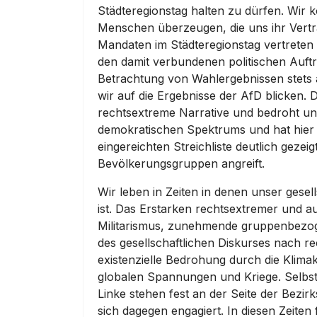
Städteregionstag halten zu dürfen. Wir 
Menschen überzeugen, die uns ihr Vert
Mandaten im Städteregionstag vertrete
den damit verbundenen politischen Auftra
Betrachtung von Wahlergebnissen stets
wir auf die Ergebnisse der AfD blicken. 
rechtsextreme Narrative und bedroht unse
demokratischen Spektrums und hat hier i
eingereichten Streichliste deutlich gezei
Bevölkerungsgruppen angreift.
Wir leben in Zeiten in denen unser ges
ist. Das Erstarken rechtsextremer und aut
Militarismus, zunehmende gruppenbezog
des gesellschaftlichen Diskurses nach r
existenzielle Bedrohung durch die Klima
globalen Spannungen und Kriege. Selbst ü
Linke stehen fest an der Seite der Bezir
sich dagegen engagiert. In diesen Zeiten 