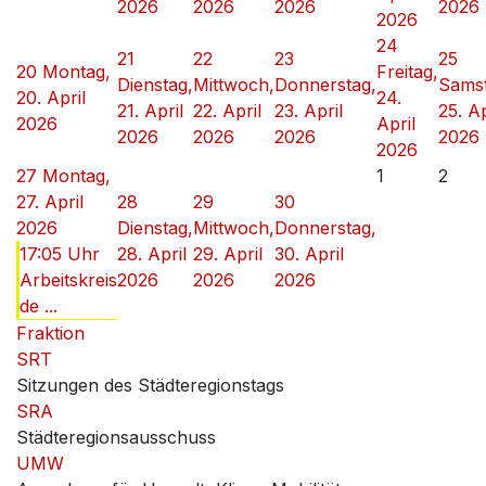
2026
2026
2026
2026
2026
24
21
22
23
25
20
Montag,
Freitag,
Dienstag,
Mittwoch,
Donnerstag,
Samst
20. April
24.
21. April
22. April
23. April
25. Ap
2026
April
2026
2026
2026
2026
2026
27
Montag,
1
2
27. April
28
29
30
2026
Dienstag,
Mittwoch,
Donnerstag,
17:05 Uhr
28. April
29. April
30. April
Arbeitskreis
2026
2026
2026
de ...
Fraktion
SRT
Sitzungen des Städteregionstags
SRA
Städteregionsausschuss
UMW