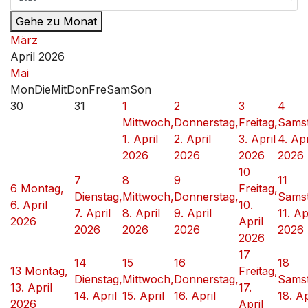
Gehe zu Monat
März
April 2026
Mai
Mon
Die
Mit
Don
Fre
Sam
Son
30
31
1
2
3
4
Mittwoch,
Donnerstag,
Freitag,
Samst
1. April
2. April
3. April
4. Apr
2026
2026
2026
2026
10
7
8
9
11
6
Montag,
Freitag,
Dienstag,
Mittwoch,
Donnerstag,
Samst
6. April
10.
7. April
8. April
9. April
11. Ap
2026
April
2026
2026
2026
2026
2026
17
14
15
16
18
13
Montag,
Freitag,
Dienstag,
Mittwoch,
Donnerstag,
Samst
13. April
17.
14. April
15. April
16. April
18. Ap
2026
April