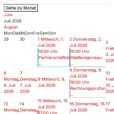
Gehe zu Monat
Juni
Juli 2026
August
Mon
Die
Mit
Don
Fre
Sam
Son
29
30
1
Mittwoch, 1.
2
Donnerstag, 2.
3
Juli 2026
Juli 2026
Frei
16:00 Uhr
18:00 Uhr
3. Ju
Partnerschaftsb
Städteregionsau
202
...
...
9
Donnerstag, 9.
6
7
10
Juli 2026
Montag,
Dienstag,
8
Mittwoch, 8.
Frei
18:00 Uhr
6. Juli
7. Juli
Juli 2026
10. 
Rechnungsprüfun
2026
2026
202
...
15
Mittwoch, 15.
13
14
16
Donnerstag, 16.
17
Juli 2026
Montag,
Dienstag,
Juli 2026
Frei
17:00 Uhr