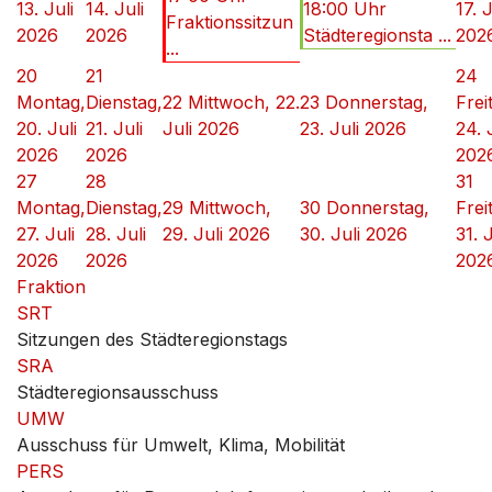
13. Juli
14. Juli
18:00 Uhr
17. J
Fraktionssitzun
2026
2026
Städteregionsta ...
202
...
20
21
24
Montag,
Dienstag,
22
Mittwoch, 22.
23
Donnerstag,
Frei
20. Juli
21. Juli
Juli 2026
23. Juli 2026
24. 
2026
2026
202
27
28
31
Montag,
Dienstag,
29
Mittwoch,
30
Donnerstag,
Frei
27. Juli
28. Juli
29. Juli 2026
30. Juli 2026
31. J
2026
2026
202
Fraktion
SRT
Sitzungen des Städteregionstags
SRA
Städteregionsausschuss
UMW
Ausschuss für Umwelt, Klima, Mobilität
PERS