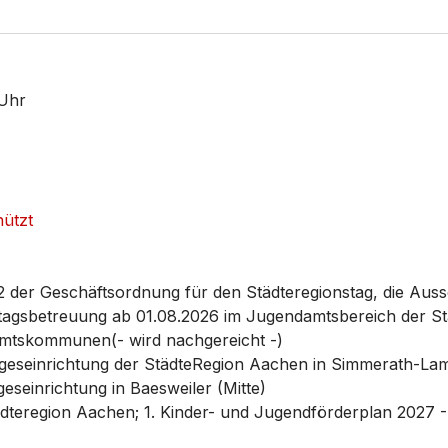
 Uhr
ützt
2 der Geschäftsordnung für den Städteregionstag, die Aus
tagsbetreuung ab 01.08.2026 im Jugendamtsbereich der S
amtskommunen(- wird nachgereicht -)
ageseinrichtung der StädteRegion Aachen in Simmerath-L
eseinrichtung in Baesweiler (Mitte)
teregion Aachen; 1. Kinder- und Jugendförderplan 2027 - 2